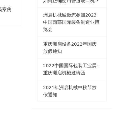
如何正确使用管道坡口机？
场案例
洲启机械诚邀您参加2023
中国西部国际装备制造业博
览会
重庆洲启设备2022年国庆
放假通知
2022中国国际包装工业展-
重庆洲启机械邀请函
2021年洲启机械中秋节放
假通知