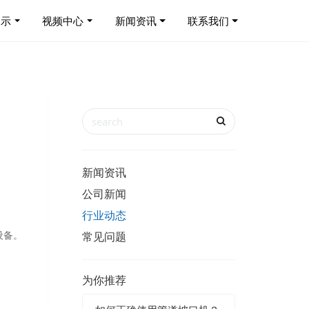
展示
视频中心
新闻资讯
联系我们
新闻资讯
公司新闻
行业动态
常见问题
设备。
为你推荐