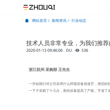
网站首页
新闻资讯
行业动态
技术人员非常专业，为我们推荐
2020-01-13 09:46:06
DU
536
浙江杭州 采购部 王先生
一开始我们对公司采用什么焊接设备很迷茫，洲启的
一下子采购了十几台，新的设备提高了产能，节省了