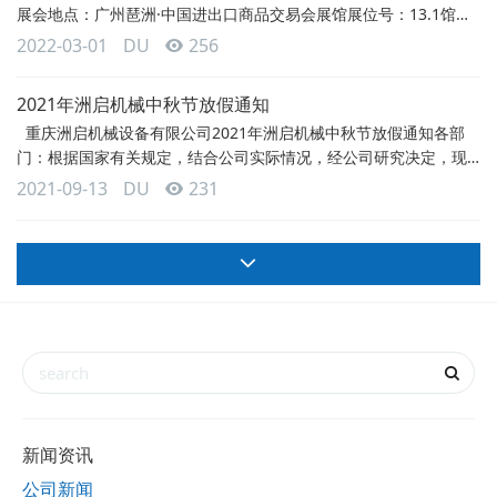
展会地点：广州琶洲·中国进出口商品交易会展馆展位号：13.1馆
G01诚邀您莅临参观！
2022-03-01
DU
256
2021年洲启机械中秋节放假通知
重庆洲启机械设备有限公司2021年洲启机械中秋节放假通知各部
门：根据国家有关规定，结合公司实际情况，经公司研究决定，现
将2021年“中秋节”放假安排通知如下： 中秋节放假3天，9月19日至
2021-09-13
DU
231
9月21日放假，9月18日（周六）正常上班；假期过后，所有员工务
必准时来上班，无特殊情况，不允许续假。无故不到岗者，一律按
旷工处理； 放假期间外出游玩的同
新闻资讯
公司新闻