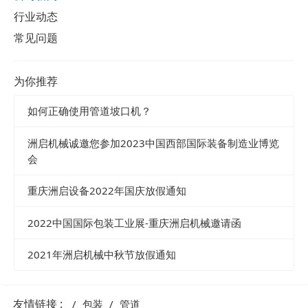
行业动态
常见问题
为你推荐
如何正确使用管道坡口机？
洲启机械诚邀您参加2023中国西部国际装备制造业博览
会
重庆洲启设备2022年国庆放假通知
2022中国国际包装工业展-重庆洲启机械邀请函
2021年洲启机械中秋节放假通知
友情链接 :
包装
管道