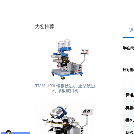
为您推荐
详
半自动
针对重
TMM-100L钢板铣边机 重型铣边
机 厚板坡口机
标准
机器
捆
捆包