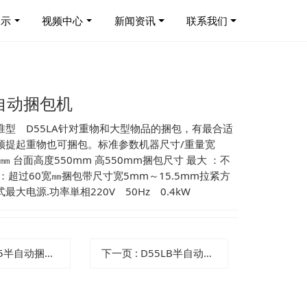
展示
视频中心
新闻资讯
联系我们
半自动捆包机
准型 D55LA针对重物和大型物品的捆包，有最合适
须提起重物也可捆包。标准参数机器尺寸/重量宽
45㎜ 台面高度550mm 高550mm捆包尺寸 最大 ：不
：超过60宽㎜捆包带尺寸宽5mm～15.5mm拉紧方
大电源.功率単相220V 50Hz 0.4kW
5半自动捆包机标准型
下一页
: D55LB半自动捆包机