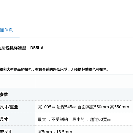
细信息
捆包机标准型 D55LA
物和大型物品的捆包，有最合适的超低床型，无须提起重物也可捆包。
参数
尺寸/重量
宽1005㎜ 进深545㎜ 台面高度550mm 高550mm
包尺寸
最大 ：不受制约 最小的 ：超过60宽㎜
带尺寸
宽5mm～15.5mm