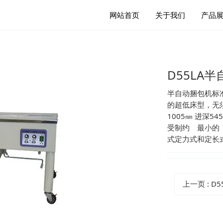
网站首页
关于我们
产品
D55LA
半自动捆包机标
的超低床型，无
1005㎜ 进深5
受制约 最小的 
式定力式和定长式最
上一页
: D5